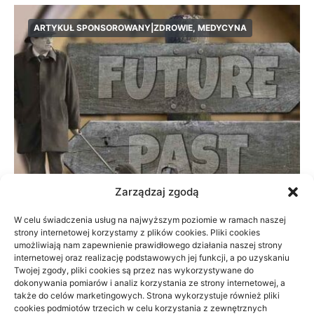
ARTYKUŁ SPONSOROWANY|ZDROWIE, MEDYCYNA
Zarządzaj zgodą
W celu świadczenia usług na najwyższym poziomie w ramach naszej
strony internetowej korzystamy z plików cookies. Pliki cookies
Prywatnie czy na NFZ: fizjoterapia przy
umożliwiają nam zapewnienie prawidłowego działania naszej strony
braku czasu
internetowej oraz realizację podstawowych jej funkcji, a po uzyskaniu
Twojej zgody, pliki cookies są przez nas wykorzystywane do
dokonywania pomiarów i analiz korzystania ze strony internetowej, a
23/06/2026
także do celów marketingowych. Strona wykorzystuje również pliki
cookies podmiotów trzecich w celu korzystania z zewnętrznych