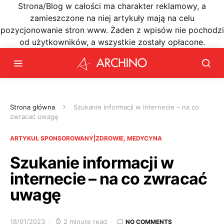
Strona/Blog w całości ma charakter reklamowy, a
zamieszczone na niej artykuły mają na celu
pozycjonowanie stron www. Żaden z wpisów nie pochodzi
od użytkowników, a wszystkie zostały opłacone.
Strona główna
Szukanie informacji w internecie – na co
zwracać uwagę
ARTYKUŁ SPONSOROWANY|ZDROWIE, MEDYCYNA
Szukanie informacji w
internecie – na co zwracać
uwagę
18/01/2023
2 minute read
NO COMMENTS