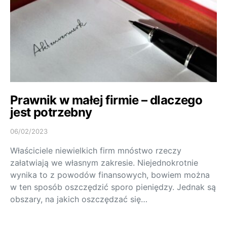
Prawnik w małej firmie – dlaczego
jest potrzebny
06/02/2023
Właściciele niewielkich firm mnóstwo rzeczy
załatwiają we własnym zakresie. Niejednokrotnie
wynika to z powodów finansowych, bowiem można
w ten sposób oszczędzić sporo pieniędzy. Jednak są
obszary, na jakich oszczędzać się…