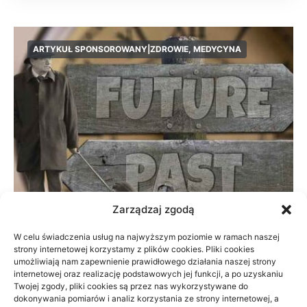
ARTYKUŁ SPONSOROWANY|ZDROWIE, MEDYCYNA
Zarządzaj zgodą
W celu świadczenia usług na najwyższym poziomie w ramach naszej
strony internetowej korzystamy z plików cookies. Pliki cookies
Prywatnie czy na NFZ: fizjoterapia przy
umożliwiają nam zapewnienie prawidłowego działania naszej strony
braku czasu
internetowej oraz realizację podstawowych jej funkcji, a po uzyskaniu
Twojej zgody, pliki cookies są przez nas wykorzystywane do
dokonywania pomiarów i analiz korzystania ze strony internetowej, a
23/06/2026