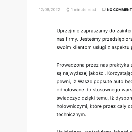
12/08/2022
1 minute read
NO COMMENT
Uprzejmie zapraszamy do zainte
nas firmy. Jesteśmy przedsiębior
swoim klientom usługi z aspektu
Prowadzona przez nas praktyka s
są najwyższej jakości. Korzystaj
pewni, iż Wasze popsute auto bę
odholowane do stosownego warsz
świadczyć dzięki temu, iż dysp
holowniczymi, które przez cały 
technicznym.