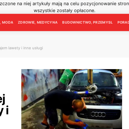
szczone na niej artykuły mają na celu pozycjonowanie str
wszystkie zostały opłacone.
E, MODA
ZDROWIE, MEDYCYNA
BUDOWNICTWO, PRZEMYSŁ
PORAD
em lawety i inne usługi
j
 i