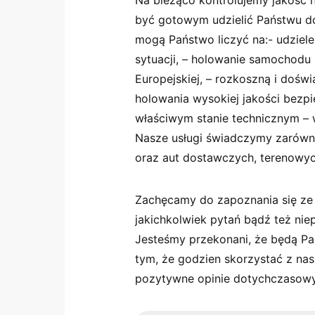
Na bieżąco kontrolujemy jakość 
być gotowym udzielić Państwu d
mogą Państwo liczyć na:- udziele
sytuacji, – holowanie samochodu 
Europejskiej, – rozkoszną i dośw
holowania wysokiej jakości bez
właściwym stanie technicznym –
Nasze usługi świadczymy zarów
oraz aut dostawczych, terenowyc
Zachęcamy do zapoznania się ze d
jakichkolwiek pytań bądź też ni
Jesteśmy przekonani, że będą Pa
tym, że godzien skorzystać z na
pozytywne opinie dotychczasowy