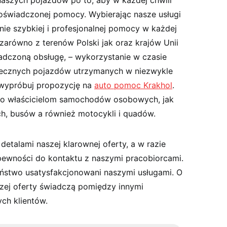
naszych pojazdów po to, aby w każdej chwili
oświadczonej pomocy. Wybierając nasze usługi
nie szybkiej i profesjonalnej pomocy w każdej
zarówno z terenów Polski jak oraz krajów Unii
iadczoną obsługę, – wykorzystanie w czasie
piecznych pojazdów utrzymanych w niezwykle
 wypróbuj propozycję na
auto pomoc Krakhol
.
no właścicielom samochodów osobowych, jak
h, busów a również motocykli i quadów.
etalami naszej klarownej oferty, a w razie
epewności do kontaktu z naszymi pracobiorcami.
ństwo usatysfakcjonowani naszymi usługami. O
szej oferty świadczą pomiędzy innymi
ch klientów.