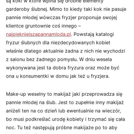
są koki w które wpina się drobne elementy
garderoby ślubnej. Mimo to kiedy taki kok nie pasuje
pannie młodej wówczas fryzjer proponuje swojej
klientce gruntownie coś innego –
najpiekniejszapannamloda.pl
. Powstają katalogi
fryzur ślubnych dla niezdecydowanych kobiet
właśnie dlatego aktualnie żadna z nich nie wychodzi
z salonu bez żadnego pomysłu. W dniu wesela
wykonywana jest ta dobra fryzura oraz może być
ona u konsumentki w domu jak też u fryzjera.
Make-up weselny to makijaż jaki przeprowadza się
pannie młodej na ślub. Jest to zupełnie inny makijaż
aniżeli ten na co dzień lub ewentualnie na wieczór,
bo musi podkreślać urodę kobiety i trzymać się cała
noc. Tu też następują próbne makijaże po to aby