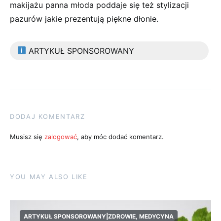
makijażu panna młoda poddaje się też stylizacji
pazurów jakie prezentują piękne dłonie.
ARTYKUŁ SPONSOROWANY
DODAJ KOMENTARZ
Musisz się
zalogować
, aby móc dodać komentarz.
YOU MAY ALSO LIKE
ARTYKUŁ SPONSOROWANY|ZDROWIE, MEDYCYNA