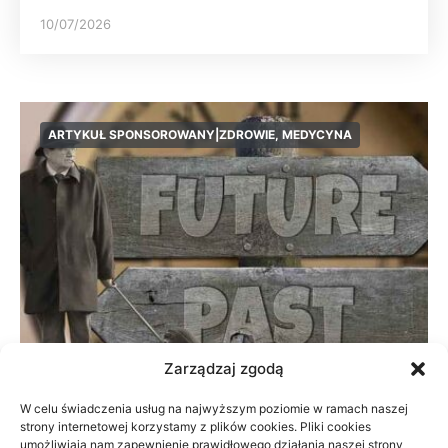
10/07/2026
ARTYKUŁ SPONSOROWANY|ZDROWIE, MEDYCYNA
Zarządzaj zgodą
W celu świadczenia usług na najwyższym poziomie w ramach naszej
strony internetowej korzystamy z plików cookies. Pliki cookies
Prywatnie czy na NFZ: fizjoterapia przy
umożliwiają nam zapewnienie prawidłowego działania naszej strony