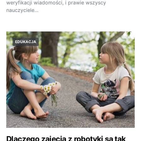
weryfikacji wiadomości, i prawie wszyscy
nauczyciele…
EDUKACJA
Dlaczego zajęcia z robotyki są tak