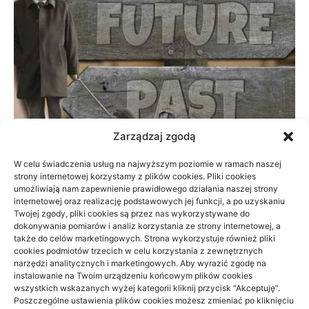
Zarządzaj zgodą
W celu świadczenia usług na najwyższym poziomie w ramach naszej
strony internetowej korzystamy z plików cookies. Pliki cookies
Prywatnie czy na NFZ: fizjoterapia przy
umożliwiają nam zapewnienie prawidłowego działania naszej strony
braku czasu
internetowej oraz realizację podstawowych jej funkcji, a po uzyskaniu
Twojej zgody, pliki cookies są przez nas wykorzystywane do
dokonywania pomiarów i analiz korzystania ze strony internetowej, a
23/06/2026
także do celów marketingowych. Strona wykorzystuje również pliki
cookies podmiotów trzecich w celu korzystania z zewnętrznych
narzędzi analitycznych i marketingowych. Aby wyrazić zgodę na
instalowanie na Twoim urządzeniu końcowym plików cookies
wszystkich wskazanych wyżej kategorii kliknij przycisk "Akceptuję".
Poszczególne ustawienia plików cookies możesz zmieniać po kliknięciu