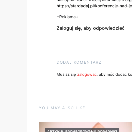
https://stardadaj.pl/konferencje-nad-
+Reklama+
Zaloguj się, aby odpowiedzieć
DODAJ KOMENTARZ
Musisz się
zalogować
, aby móc dodać k
YOU MAY ALSO LIKE
ARTYKUŁ SPONSOROWANY|PORADNIKI