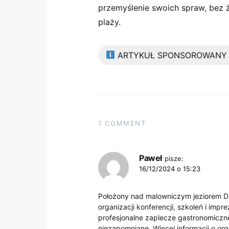
przemyślenie swoich spraw, bez 
plaży.
ARTYKUŁ SPONSOROWANY
1 COMMENT
Paweł
pisze:
16/12/2024 o 15:23
Położony nad malowniczym jeziorem Da
organizacji konferencji, szkoleń i imp
profesjonalne zaplecze gastronomiczne
niezapomniane. Więcej informacji o orga