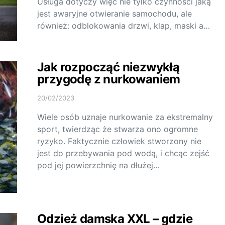
Usługa dotyczy więc nie tylko czynności jaką
jest awaryjne otwieranie samochodu, ale
również: odblokowania drzwi, klap, maski a…
Jak rozpocząć niezwykłą
przygodę z nurkowaniem
20/02/2023
Wiele osób uznaje nurkowanie za ekstremalny
sport, twierdząc że stwarza ono ogromne
ryzyko. Faktycznie człowiek stworzony nie
jest do przebywania pod wodą, i chcąc zejść
pod jej powierzchnię na dłużej…
Odzież damska XXL – gdzie