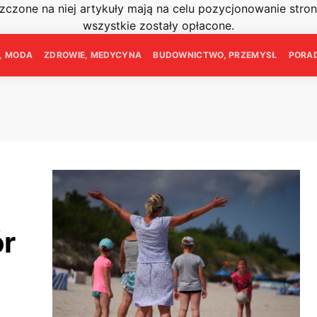
szczone na niej artykuły mają na celu pozycjonowanie str
wszystkie zostały opłacone.
E, MODA
ZDROWIE, MEDYCYNA
BUDOWNICTWO, PRZEMYSŁ
PORAD
ór