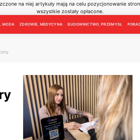
szczone na niej artykuły mają na celu pozycjonowanie str
wszystkie zostały opłacone.
E, MODA
ZDROWIE, MEDYCYNA
BUDOWNICTWO, PRZEMYSŁ
PORAD
yczny
ry