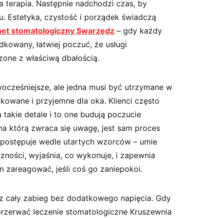
 terapia. Następnie nadchodzi czas, by
 Estetyka, czystość i porządek świadczą
net stomatologiczny Swarzędz
– gdy każdy
kowany, łatwiej poczuć, że usługi
zone z właściwą dbałością.
ocześniejsze, ale jedna musi być utrzymane w
kowane i przyjemne dla oka. Klienci często
takie detale i to one budują poczucie
na którą zwraca się uwagę, jest sam proces
e postępuje wedle utartych wzorców – umie
ności, wyjaśnia, co wykonuje, i zapewnia
n zareagować, jeśli coś go zaniepokoi.
ez cały zabieg bez dodatkowego napięcia. Gdy
przerwać leczenie stomatologiczne Kruszewnia