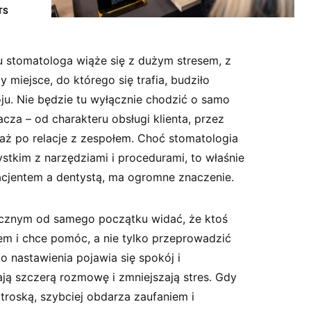
TS
 u stomatologa wiąże się z dużym stresem, z
y miejsce, do którego się trafia, budziło
ju. Nie będzie tu wyłącznie chodzić o samo
acza – od charakteru obsługi klienta, przez
aż po relacje z zespołem. Choć stomatologia
tkim z narzędziami i procedurami, to właśnie
pacjentem a dentystą, ma ogromne znaczenie.
cznym od samego początku widać, że ktoś
em i chce pomóc, a nie tylko przeprowadzić
go nastawienia pojawia się spokój i
ają szczerą rozmowę i zmniejszają stres. Gdy
 troską, szybciej obdarza zaufaniem i