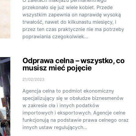
O zaletach makijażu permanentnego
przekonało się już wiele kobiet. Przede
wszystkim zapewnia on naprawdę wysoką
trwałość, nawet do kilkunastu miesięcy, i
przez ten czas praktycznie nie ma potrzeby
poprawiania czegokolwiek…
Odprawa celna – wszystko, co
musisz mieć pojęcie
21/02/2023
Agencja celna to podmiot ekonomiczny
specjalizujący się w obsłudze biznesmenów
w zakresie cła i innych podatków
importowych i eksportowych. Agencje celne
funkcjonują na podstawie prawa celnego oraz
innych ustaw regulujących…