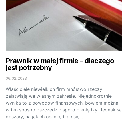
Prawnik w małej firmie – dlaczego
jest potrzebny
06/02/2023
Właściciele niewielkich firm mnóstwo rzeczy
załatwiają we własnym zakresie. Niejednokrotnie
wynika to z powodów finansowych, bowiem można
w ten sposób oszczędzić sporo pieniędzy. Jednak są
obszary, na jakich oszczędzać się…