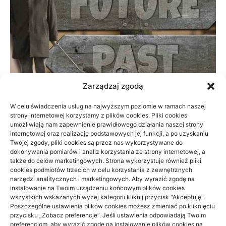
Zarządzaj zgodą
W celu świadczenia usług na najwyższym poziomie w ramach naszej
strony internetowej korzystamy z plików cookies. Pliki cookies
Prywatnie czy na NFZ: fizjoterapia przy
umożliwiają nam zapewnienie prawidłowego działania naszej strony
braku czasu
internetowej oraz realizację podstawowych jej funkcji, a po uzyskaniu
Twojej zgody, pliki cookies są przez nas wykorzystywane do
dokonywania pomiarów i analiz korzystania ze strony internetowej, a
23/06/2026
także do celów marketingowych. Strona wykorzystuje również pliki
cookies podmiotów trzecich w celu korzystania z zewnętrznych
narzędzi analitycznych i marketingowych. Aby wyrazić zgodę na
instalowanie na Twoim urządzeniu końcowym plików cookies
wszystkich wskazanych wyżej kategorii kliknij przycisk "Akceptuję".
Poszczególne ustawienia plików cookies możesz zmieniać po kliknięciu
przycisku „Zobacz preferencje”. Jeśli ustawienia odpowiadają Twoim
Archino
preferencjom, aby wyrazić zgodę na instalowanie plików cookies na