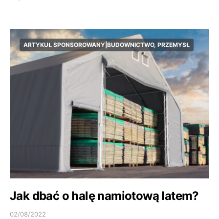
ARTYKUŁ SPONSOROWANY|BUDOWNICTWO, PRZEMYSŁ
Jak dbać o halę namiotową latem?
02/08/2022