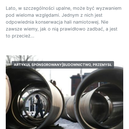
Lato, w szczególności upalne, może być wyzwaniem
pod wieloma względami. Jednym z nich jest
odpowiednia konserwacja hali namiotowej. Nie
zawsze wiemy, jak o nią prawidłowo zadbać, a jest
to przecież…
ARTYKUŁ SPONSOROWANY|BUDOWNICTWO, PRZEMYSŁ