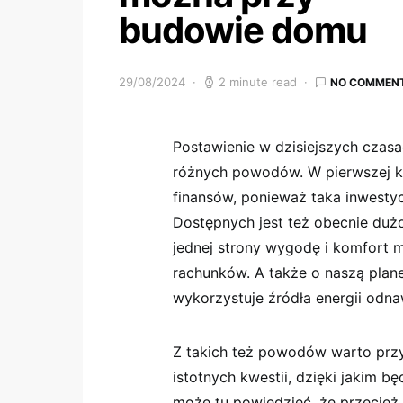
budowie domu
29/08/2024
2 minute read
NO COMMEN
Postawienie w dzisiejszych czasa
różnych powodów. W pierwszej ko
finansów, ponieważ taka inwesty
Dostępnych jest też obecnie duż
jednej strony wygodę i komfort m
rachunków. A także o naszą plan
wykorzystuje źródła energii odnaw
Z takich też powodów warto przy
istotnych kwestii, dzięki jakim bę
może tu powiedzieć, że przecież 