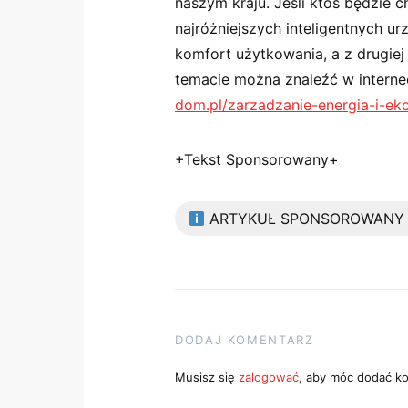
naszym kraju. Jeśli ktoś będzie c
najróżniejszych inteligentnych u
komfort użytkowania, a z drugiej
temacie można znaleźć w interne
dom.pl/zarzadzanie-energia-i-eko
+Tekst Sponsorowany+
ARTYKUŁ SPONSOROWANY
DODAJ KOMENTARZ
Musisz się
zalogować
, aby móc dodać k