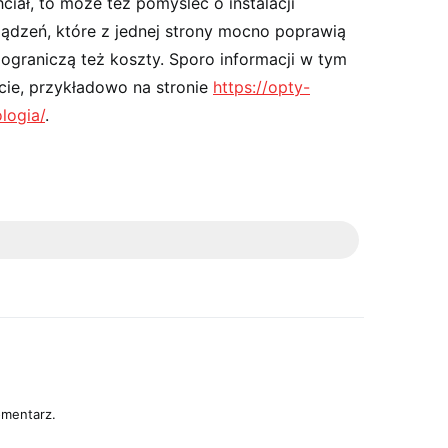
hciał, to może też pomyśleć o instalacji
rządzeń, które z jednej strony mocno poprawią
 ograniczą też koszty. Sporo informacji w tym
cie, przykładowo na stronie
https://opty-
logia/
.
omentarz.