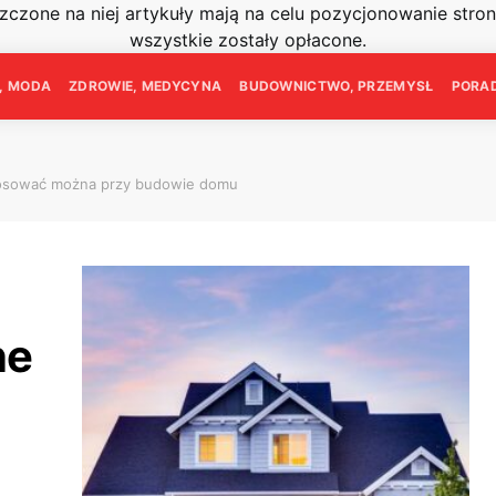
szczone na niej artykuły mają na celu pozycjonowanie str
wszystkie zostały opłacone.
E, MODA
ZDROWIE, MEDYCYNA
BUDOWNICTWO, PRZEMYSŁ
PORAD
tosować można przy budowie domu
ne