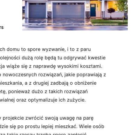
TS
ch domu to spore wyzwanie, i to z paru
lejności dużą rolę będą tu odgrywać kwestie
cja wiąże się z naprawdę wysokimi kosztami.
o nowoczesnych rozwiązań, jakie poprawiają z
ieszkania, a z drugiej zadbają o obniżenie
etę, ponieważ dużo z takich rozwiązań
ialnej oraz optymalizuje ich zużycie.
 projekcie zwrócić swoją uwagę na parę
dzie się po prostu lepiej mieszkać. Wiele osób
za takie rzeczy trzeba sporo zapłacić.