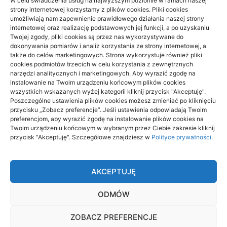
W celu świadczenia usług na najwyższym poziomie w ramach naszej
strony internetowej korzystamy z plików cookies. Pliki cookies
Prywatnie czy na NFZ: fizjoterapia przy
umożliwiają nam zapewnienie prawidłowego działania naszej strony
braku czasu
internetowej oraz realizację podstawowych jej funkcji, a po uzyskaniu
Twojej zgody, pliki cookies są przez nas wykorzystywane do
dokonywania pomiarów i analiz korzystania ze strony internetowej, a
23/06/2026
także do celów marketingowych. Strona wykorzystuje również pliki
cookies podmiotów trzecich w celu korzystania z zewnętrznych
narzędzi analitycznych i marketingowych. Aby wyrazić zgodę na
instalowanie na Twoim urządzeniu końcowym plików cookies
wszystkich wskazanych wyżej kategorii kliknij przycisk "Akceptuję".
Poszczególne ustawienia plików cookies możesz zmieniać po kliknięciu
przycisku „Zobacz preferencje”. Jeśli ustawienia odpowiadają Twoim
Archino
preferencjom, aby wyrazić zgodę na instalowanie plików cookies na
Twoim urządzeniu końcowym w wybranym przez Ciebie zakresie kliknij
Archino to miejsce dla ciebie, to miejsce dla ludzi takich jak ty.
przycisk "Akceptuję". Szczegółowe znajdziesz w
Polityce prywatności
.
Ludzi ciekawych życia, poznawania czegoś nowego,
ciekawego, interesującego. Odkrywaj nowe rzeczy dzięki
treścią zamieszczonym tutaj.
AKCEPTUJĘ
Dołącz do nas i stań się autorem tekstów na stronie. Będziesz
mógł publikować to co ci przyjdzie do głowy i dzielić się tym z
ODMÓW
naszymi czytelnikami.
pozycjonowanie lokalne
ZOBACZ PREFERENCJE