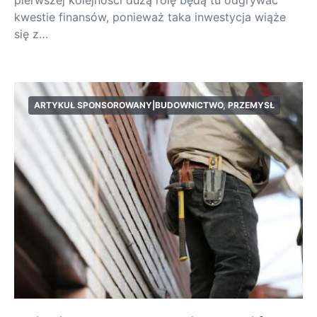
pierwszej kolejności dużą rolę będą tu odgrywać
kwestie finansów, ponieważ taka inwestycja wiąże
się z…
ARTYKUŁ SPONSOROWANY|BUDOWNICTWO, PRZEMYSŁ