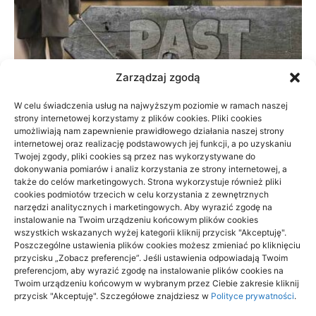
Zarządzaj zgodą
W celu świadczenia usług na najwyższym poziomie w ramach naszej
strony internetowej korzystamy z plików cookies. Pliki cookies
Prywatnie czy na NFZ: fizjoterapia przy
umożliwiają nam zapewnienie prawidłowego działania naszej strony
braku czasu
internetowej oraz realizację podstawowych jej funkcji, a po uzyskaniu
Twojej zgody, pliki cookies są przez nas wykorzystywane do
dokonywania pomiarów i analiz korzystania ze strony internetowej, a
23/06/2026
także do celów marketingowych. Strona wykorzystuje również pliki
cookies podmiotów trzecich w celu korzystania z zewnętrznych
narzędzi analitycznych i marketingowych. Aby wyrazić zgodę na
instalowanie na Twoim urządzeniu końcowym plików cookies
wszystkich wskazanych wyżej kategorii kliknij przycisk "Akceptuję".
Poszczególne ustawienia plików cookies możesz zmieniać po kliknięciu
przycisku „Zobacz preferencje”. Jeśli ustawienia odpowiadają Twoim
Archino
preferencjom, aby wyrazić zgodę na instalowanie plików cookies na
Twoim urządzeniu końcowym w wybranym przez Ciebie zakresie kliknij
Archino to miejsce dla ciebie, to miejsce dla ludzi takich jak ty.
przycisk "Akceptuję". Szczegółowe znajdziesz w
Polityce prywatności
.
Ludzi ciekawych życia, poznawania czegoś nowego,