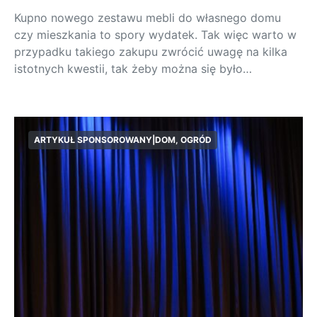
Kupno nowego zestawu mebli do własnego domu
czy mieszkania to spory wydatek. Tak więc warto w
przypadku takiego zakupu zwrócić uwagę na kilka
istotnych kwestii, tak żeby można się było…
ARTYKUŁ SPONSOROWANY|DOM, OGRÓD