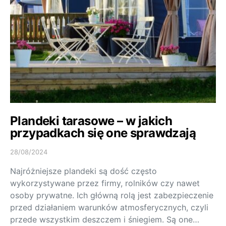
Plandeki tarasowe – w jakich
przypadkach się one sprawdzają
28/08/2024
Najróżniejsze plandeki są dość często
wykorzystywane przez firmy, rolników czy nawet
osoby prywatne. Ich główną rolą jest zabezpieczenie
przed działaniem warunków atmosferycznych, czyli
przede wszystkim deszczem i śniegiem. Są one…