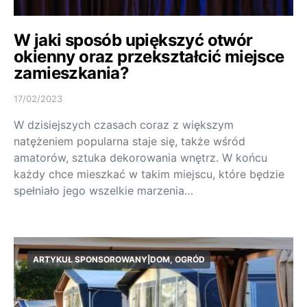
W jaki sposób upiększyć otwór
okienny oraz przekształcić miejsce
zamieszkania?
17/02/2023
W dzisiejszych czasach coraz z większym
natężeniem popularna staje się, także wśród
amatorów, sztuka dekorowania wnętrz. W końcu
każdy chce mieszkać w takim miejscu, które będzie
spełniało jego wszelkie marzenia…
ARTYKUŁ SPONSOROWANY|DOM, OGRÓD