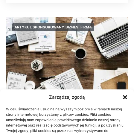
ARTYKUŁ SPONSOROWANY|BIZNES, FIRMA
Zarządzaj zgodą
W celu świadczenia usług na najwyższym poziomie w ramach naszej
strony internetowej korzystamy z plików cookies. Pliki cookies
Pierwsza faktura: weryfikacja z biurem
umożliwiają nam zapewnienie prawidłowego działania naszej strony
rachunkowym
internetowej oraz realizację podstawowych jej funkcji, a po uzyskaniu
Twojej zgody, pliki cookies są przez nas wykorzystywane do