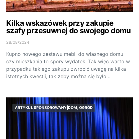
Kilka wskazówek przy zakupie
szafy przesuwnej do swojego domu
28/08/2024
Kupno nowego zestawu mebli do własnego domu
czy mieszkania to spory wydatek. Tak więc warto w
przypadku takiego zakupu zwrócić uwagę na kilka
istotnych kwestii, tak żeby można się było…
ARTYKUŁ SPONSOROWANY|DOM, OGRÓD