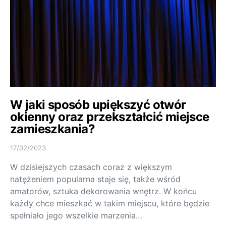
W jaki sposób upiększyć otwór
okienny oraz przekształcić miejsce
zamieszkania?
17/02/2023
W dzisiejszych czasach coraz z większym
natężeniem popularna staje się, także wśród
amatorów, sztuka dekorowania wnętrz. W końcu
każdy chce mieszkać w takim miejscu, które będzie
spełniało jego wszelkie marzenia…