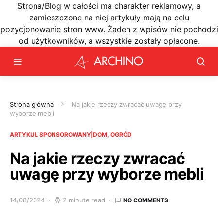
Strona/Blog w całości ma charakter reklamowy, a
zamieszczone na niej artykuły mają na celu
pozycjonowanie stron www. Żaden z wpisów nie pochodzi
od użytkowników, a wszystkie zostały opłacone.
Strona główna
Na jakie rzeczy zwracać uwagę przy
wyborze mebli
ARTYKUŁ SPONSOROWANY|DOM, OGRÓD
Na jakie rzeczy zwracać
uwagę przy wyborze mebli
14/08/2024
2 minute read
NO COMMENTS