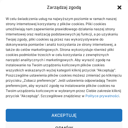
Zarządzaj zgodą
W celu świadczenia usług na najwyższym poziomie w ramach naszej
strony internetowej korzystamy z plików cookies. Pliki cookies
Prywatnie czy na NFZ: fizjoterapia przy
umożliwiają nam zapewnienie prawidłowego działania naszej strony
braku czasu
internetowej oraz realizację podstawowych jej funkcji, a po uzyskaniu
Twojej zgody, pliki cookies są przez nas wykorzystywane do
dokonywania pomiarów i analiz korzystania ze strony internetowej, a
23/06/2026
także do celów marketingowych. Strona wykorzystuje również pliki
cookies podmiotów trzecich w celu korzystania z zewnętrznych
narzędzi analitycznych i marketingowych. Aby wyrazić zgodę na
instalowanie na Twoim urządzeniu końcowym plików cookies
wszystkich wskazanych wyżej kategorii kliknij przycisk "Akceptuję".
Poszczególne ustawienia plików cookies możesz zmieniać po kliknięciu
przycisku „Zobacz preferencje”. Jeśli ustawienia odpowiadają Twoim
Archino
preferencjom, aby wyrazić zgodę na instalowanie plików cookies na
Twoim urządzeniu końcowym w wybranym przez Ciebie zakresie kliknij
Archino to miejsce dla ciebie, to miejsce dla ludzi takich jak ty.
przycisk "Akceptuję". Szczegółowe znajdziesz w
Polityce prywatności
.
Ludzi ciekawych życia, poznawania czegoś nowego,
ciekawego, interesującego. Odkrywaj nowe rzeczy dzięki
treścią zamieszczonym tutaj.
AKCEPTUJĘ
Dołącz do nas i stań się autorem tekstów na stronie. Będziesz
mógł publikować to co ci przyjdzie do głowy i dzielić się tym z