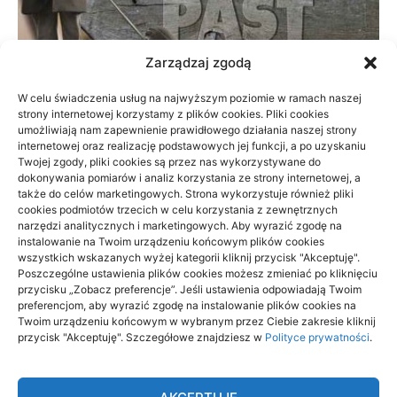
Zarządzaj zgodą
W celu świadczenia usług na najwyższym poziomie w ramach naszej
strony internetowej korzystamy z plików cookies. Pliki cookies
Prywatnie czy na NFZ: fizjoterapia przy
umożliwiają nam zapewnienie prawidłowego działania naszej strony
braku czasu
internetowej oraz realizację podstawowych jej funkcji, a po uzyskaniu
Twojej zgody, pliki cookies są przez nas wykorzystywane do
dokonywania pomiarów i analiz korzystania ze strony internetowej, a
23/06/2026
także do celów marketingowych. Strona wykorzystuje również pliki
cookies podmiotów trzecich w celu korzystania z zewnętrznych
narzędzi analitycznych i marketingowych. Aby wyrazić zgodę na
instalowanie na Twoim urządzeniu końcowym plików cookies
wszystkich wskazanych wyżej kategorii kliknij przycisk "Akceptuję".
Poszczególne ustawienia plików cookies możesz zmieniać po kliknięciu
przycisku „Zobacz preferencje”. Jeśli ustawienia odpowiadają Twoim
Archino
preferencjom, aby wyrazić zgodę na instalowanie plików cookies na
Twoim urządzeniu końcowym w wybranym przez Ciebie zakresie kliknij
Archino to miejsce dla ciebie, to miejsce dla ludzi takich jak ty.
przycisk "Akceptuję". Szczegółowe znajdziesz w
Polityce prywatności
.
Ludzi ciekawych życia, poznawania czegoś nowego,
ciekawego, interesującego. Odkrywaj nowe rzeczy dzięki
treścią zamieszczonym tutaj.