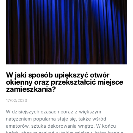
W jaki sposób upiększyć otwór
okienny oraz przekształcić miejsce
zamieszkania?
17/02/2023
W dzisiejszych czasach coraz z większym
natężeniem popularna staje się, także wśród
amatorów, sztuka dekorowania wnętrz. W końcu