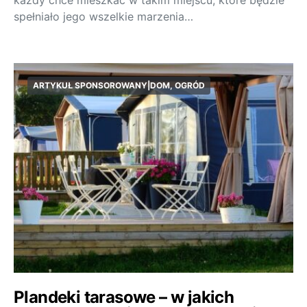
każdy chce mieszkać w takim miejscu, które będzie
spełniało jego wszelkie marzenia…
ARTYKUŁ SPONSOROWANY|DOM, OGRÓD
Plandeki tarasowe – w jakich