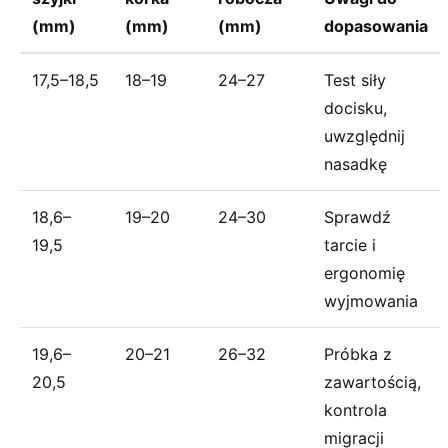
(mm)
(mm)
(mm)
dopasowania
17,5–18,5
18–19
24–27
Test siły
docisku,
uwzględnij
nasadkę
18,6–
19–20
24–30
Sprawdź
19,5
tarcie i
ergonomię
wyjmowania
19,6–
20–21
26–32
Próbka z
20,5
zawartością,
kontrola
migracji