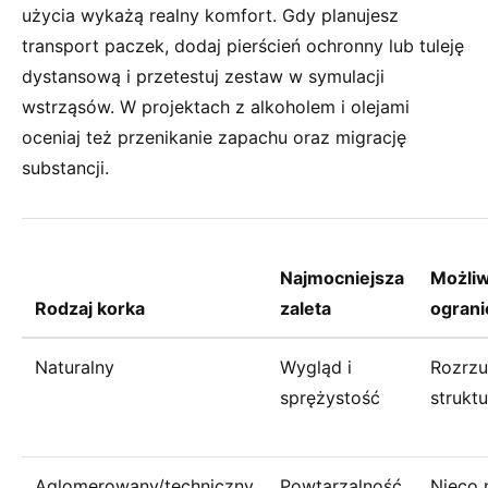
użycia wykażą realny komfort. Gdy planujesz
transport paczek, dodaj pierścień ochronny lub tuleję
dystansową i przetestuj zestaw w symulacji
wstrząsów. W projektach z alkoholem i olejami
oceniaj też przenikanie zapachu oraz migrację
substancji.
Najmocniejsza
Możli
Rodzaj korka
zaleta
ograni
Naturalny
Wygląd i
Rozrzu
sprężystość
struktu
Aglomerowany/techniczny
Powtarzalność
Nieco 