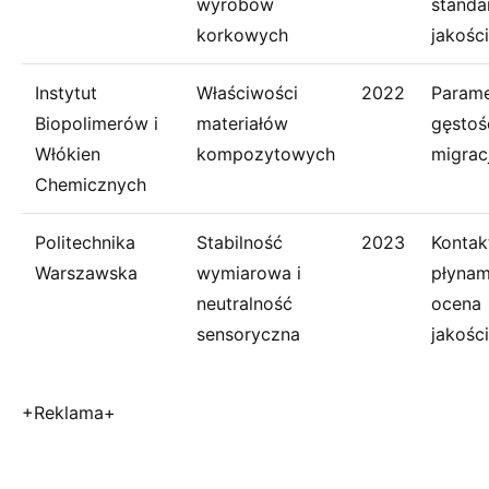
wyrobów
standa
korkowych
jakości
Instytut
Właściwości
2022
Parame
Biopolimerów i
materiałów
gęstoś
Włókien
kompozytowych
migrac
Chemicznych
Politechnika
Stabilność
2023
Kontak
Warszawska
wymiarowa i
płynam
neutralność
ocena
sensoryczna
jakości
+Reklama+