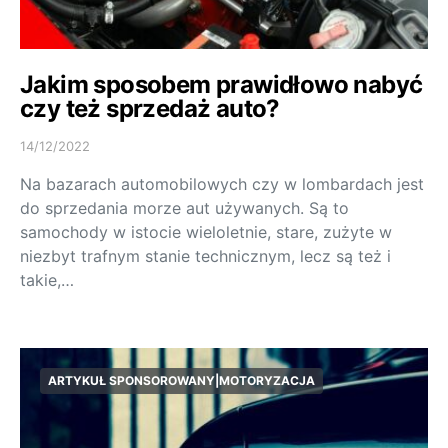
Jakim sposobem prawidłowo nabyć
czy też sprzedaż auto?
14/12/2022
Na bazarach automobilowych czy w lombardach jest
do sprzedania morze aut używanych. Są to
samochody w istocie wieloletnie, stare, zużyte w
niezbyt trafnym stanie technicznym, lecz są też i
takie,…
ARTYKUŁ SPONSOROWANY|MOTORYZACJA