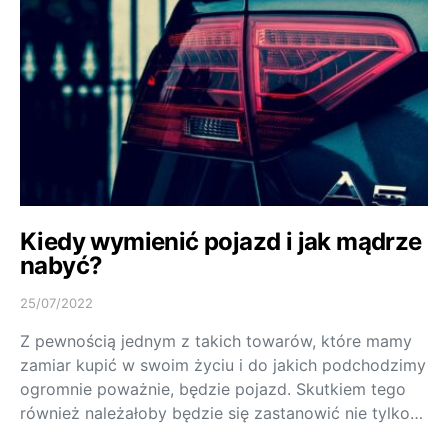
Kiedy wymienić pojazd i jak mądrze
nabyć?
25/07/2022
Z pewnością jednym z takich towarów, które mamy
zamiar kupić w swoim życiu i do jakich podchodzimy
ogromnie poważnie, będzie pojazd. Skutkiem tego
również należałoby będzie się zastanowić nie tylko…