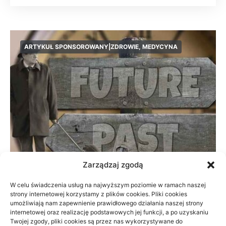
ARTYKUŁ SPONSOROWANY|ZDROWIE, MEDYCYNA
Zarządzaj zgodą
W celu świadczenia usług na najwyższym poziomie w ramach naszej
strony internetowej korzystamy z plików cookies. Pliki cookies
Prywatnie czy na NFZ: fizjoterapia przy
umożliwiają nam zapewnienie prawidłowego działania naszej strony
braku czasu
internetowej oraz realizację podstawowych jej funkcji, a po uzyskaniu
Twojej zgody, pliki cookies są przez nas wykorzystywane do