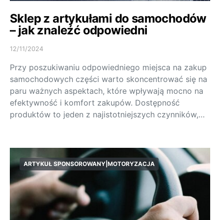
Sklep z artykułami do samochodów
– jak znaleźć odpowiedni
12/11/2024
Przy poszukiwaniu odpowiedniego miejsca na zakup
samochodowych części warto skoncentrować się na
paru ważnych aspektach, które wpływają mocno na
efektywność i komfort zakupów. Dostępność
produktów to jeden z najistotniejszych czynników,…
ARTYKUŁ SPONSOROWANY|MOTORYZACJA