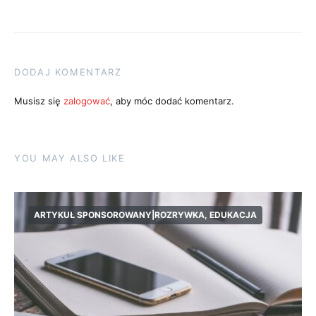
DODAJ KOMENTARZ
Musisz się
zalogować
, aby móc dodać komentarz.
YOU MAY ALSO LIKE
ARTYKUŁ SPONSOROWANY|ROZRYWKA, EDUKACJA