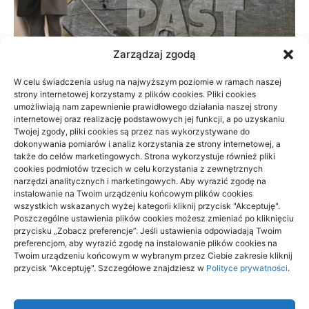
Zarządzaj zgodą
W celu świadczenia usług na najwyższym poziomie w ramach naszej
strony internetowej korzystamy z plików cookies. Pliki cookies
Prywatnie czy na NFZ: fizjoterapia przy
umożliwiają nam zapewnienie prawidłowego działania naszej strony
braku czasu
internetowej oraz realizację podstawowych jej funkcji, a po uzyskaniu
Twojej zgody, pliki cookies są przez nas wykorzystywane do
dokonywania pomiarów i analiz korzystania ze strony internetowej, a
23/06/2026
także do celów marketingowych. Strona wykorzystuje również pliki
cookies podmiotów trzecich w celu korzystania z zewnętrznych
narzędzi analitycznych i marketingowych. Aby wyrazić zgodę na
instalowanie na Twoim urządzeniu końcowym plików cookies
wszystkich wskazanych wyżej kategorii kliknij przycisk "Akceptuję".
Poszczególne ustawienia plików cookies możesz zmieniać po kliknięciu
przycisku „Zobacz preferencje”. Jeśli ustawienia odpowiadają Twoim
Archino
preferencjom, aby wyrazić zgodę na instalowanie plików cookies na
Twoim urządzeniu końcowym w wybranym przez Ciebie zakresie kliknij
Archino to miejsce dla ciebie, to miejsce dla ludzi takich jak ty.
przycisk "Akceptuję". Szczegółowe znajdziesz w
Polityce prywatności
.
Ludzi ciekawych życia, poznawania czegoś nowego,
ciekawego, interesującego. Odkrywaj nowe rzeczy dzięki