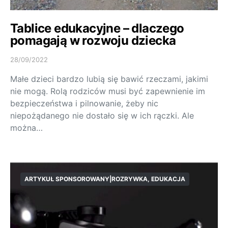
Tablice edukacyjne – dlaczego
pomagają w rozwoju dziecka
28/09/2022
Małe dzieci bardzo lubią się bawić rzeczami, jakimi
nie mogą. Rolą rodziców musi być zapewnienie im
bezpieczeństwa i pilnowanie, żeby nic
niepożądanego nie dostało się w ich rączki. Ale
można…
ARTYKUŁ SPONSOROWANY|ROZRYWKA, EDUKACJA