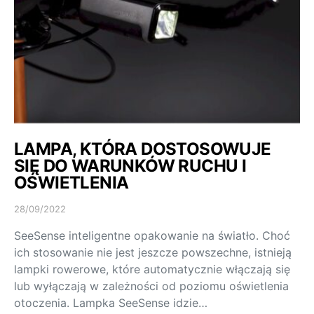
LAMPA, KTÓRA DOSTOSOWUJE
SIĘ DO WARUNKÓW RUCHU I
OŚWIETLENIA
28/09/2022
SeeSense inteligentne opakowanie na światło. Choć
ich stosowanie nie jest jeszcze powszechne, istnieją
lampki rowerowe, które automatycznie włączają się
lub wyłączają w zależności od poziomu oświetlenia
otoczenia. Lampka SeeSense idzie…