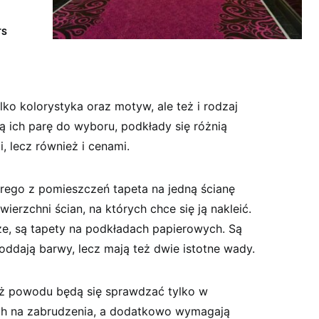
TS
lko kolorystyka oraz motyw, ale też i rodzaj
ą ich parę do wyboru, podkłady się różnią
 lecz również i cenami.
órego z pomieszczeń tapeta na jedną ścianę
ierzchni ścian, na których chce się ją nakleić.
ze, są tapety na podkładach papierowych. Są
 oddają barwy, lecz mają też dwie istotne wady.
eż powodu będą się sprawdzać tylko w
h na zabrudzenia, a dodatkowo wymagają