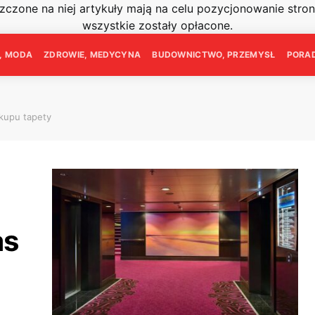
szczone na niej artykuły mają na celu pozycjonowanie str
wszystkie zostały opłacone.
E, MODA
ZDROWIE, MEDYCYNA
BUDOWNICTWO, PRZEMYSŁ
PORAD
kupu tapety
as