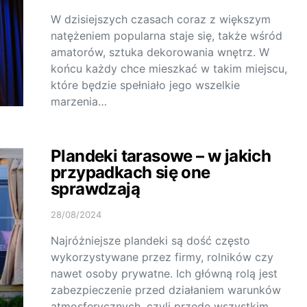
W dzisiejszych czasach coraz z większym
natężeniem popularna staje się, także wśród
amatorów, sztuka dekorowania wnętrz. W
końcu każdy chce mieszkać w takim miejscu,
które będzie spełniało jego wszelkie
marzenia…
Plandeki tarasowe – w jakich
przypadkach się one
sprawdzają
28/08/2024
Najróżniejsze plandeki są dość często
wykorzystywane przez firmy, rolników czy
nawet osoby prywatne. Ich główną rolą jest
zabezpieczenie przed działaniem warunków
atmosferycznych, czyli przede wszystkim