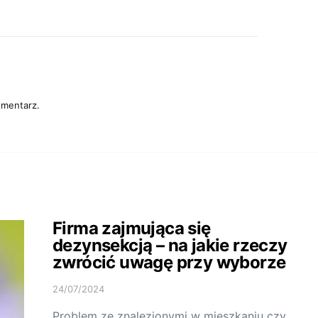
omentarz.
Firma zajmująca się
dezynsekcją – na jakie rzeczy
zwrócić uwagę przy wyborze
24/07/2024
Problem ze znalezionymi w mieszkaniu czy