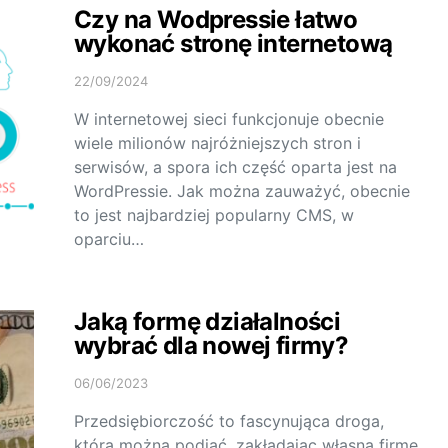
Czy na Wodpressie łatwo
wykonać stronę internetową
22/09/2024
W internetowej sieci funkcjonuje obecnie
wiele milionów najróżniejszych stron i
serwisów, a spora ich część oparta jest na
WordPressie. Jak można zauważyć, obecnie
to jest najbardziej popularny CMS, w
oparciu…
Jaką formę działalności
wybrać dla nowej firmy?
06/06/2023
Przedsiębiorczość to fascynująca droga,
którą można podjąć, zakładając własną firmę.