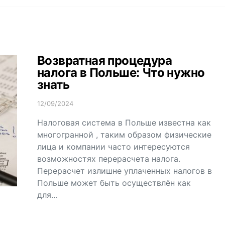
Возвратная процедура
налога в Польше: Что нужно
знать
12/09/2024
Налоговая система в Польше известна как
многогранной , таким образом физические
лица и компании часто интересуются
возможностях перерасчета налога.
Перерасчет излишне уплаченных налогов в
Польше может быть осуществлён как
для…