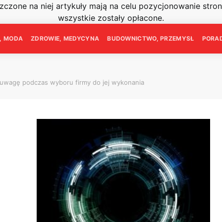
szczone na niej artykuły mają na celu pozycjonowanie str
wszystkie zostały opłacone.
E, MODA
ZDROWIE, MEDYCYNA
BUDOWNICTWO, PRZEMYSŁ
PORAD
 uwagę podczas wyboru firmy do jej wykonania