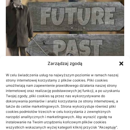
Zarządzaj zgodą
W celu świadczenia usług na najwyższym poziomie w ramach naszej
strony internetowej korzystamy z plików cookies. Pliki cookies
Prywatnie czy na NFZ: fizjoterapia przy
umożliwiają nam zapewnienie prawidłowego działania naszej strony
braku czasu
internetowej oraz realizację podstawowych jej funkcji, a po uzyskaniu
Twojej zgody, pliki cookies są przez nas wykorzystywane do
dokonywania pomiarów i analiz korzystania ze strony internetowej, a
23/06/2026
także do celów marketingowych. Strona wykorzystuje również pliki
cookies podmiotów trzecich w celu korzystania z zewnętrznych
narzędzi analitycznych i marketingowych. Aby wyrazić zgodę na
instalowanie na Twoim urządzeniu końcowym plików cookies
wszystkich wskazanych wyżej kategorii kliknij przycisk "Akceptuję".