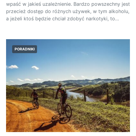
wpaść w jakieś uzależnienie. Bardzo powszechny jest
przecież dostęp do różnych używek, w tym alkoholu,
a jeżeli ktoś będzie chciał zdobyć narkotyki, to…
PORADNIKI