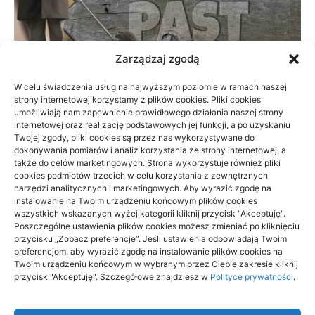
Zarządzaj zgodą
W celu świadczenia usług na najwyższym poziomie w ramach naszej
strony internetowej korzystamy z plików cookies. Pliki cookies
Prywatnie czy na NFZ: fizjoterapia przy
umożliwiają nam zapewnienie prawidłowego działania naszej strony
braku czasu
internetowej oraz realizację podstawowych jej funkcji, a po uzyskaniu
Twojej zgody, pliki cookies są przez nas wykorzystywane do
dokonywania pomiarów i analiz korzystania ze strony internetowej, a
23/06/2026
także do celów marketingowych. Strona wykorzystuje również pliki
cookies podmiotów trzecich w celu korzystania z zewnętrznych
narzędzi analitycznych i marketingowych. Aby wyrazić zgodę na
instalowanie na Twoim urządzeniu końcowym plików cookies
wszystkich wskazanych wyżej kategorii kliknij przycisk "Akceptuję".
Poszczególne ustawienia plików cookies możesz zmieniać po kliknięciu
przycisku „Zobacz preferencje”. Jeśli ustawienia odpowiadają Twoim
Archino
preferencjom, aby wyrazić zgodę na instalowanie plików cookies na
Twoim urządzeniu końcowym w wybranym przez Ciebie zakresie kliknij
Archino to miejsce dla ciebie, to miejsce dla ludzi takich jak ty.
przycisk "Akceptuję". Szczegółowe znajdziesz w
Polityce prywatności
.
Ludzi ciekawych życia, poznawania czegoś nowego,
ciekawego, interesującego. Odkrywaj nowe rzeczy dzięki