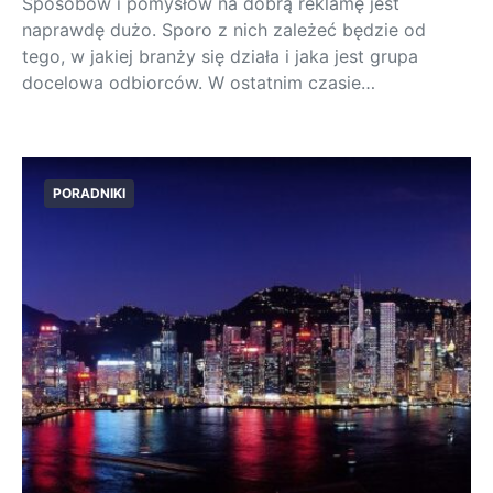
Sposobów i pomysłów na dobrą reklamę jest
naprawdę dużo. Sporo z nich zależeć będzie od
tego, w jakiej branży się działa i jaka jest grupa
docelowa odbiorców. W ostatnim czasie…
PORADNIKI