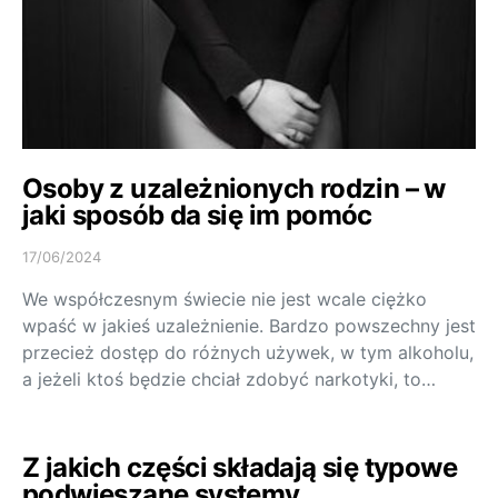
Osoby z uzależnionych rodzin – w
jaki sposób da się im pomóc
17/06/2024
We współczesnym świecie nie jest wcale ciężko
wpaść w jakieś uzależnienie. Bardzo powszechny jest
przecież dostęp do różnych używek, w tym alkoholu,
a jeżeli ktoś będzie chciał zdobyć narkotyki, to…
Z jakich części składają się typowe
podwieszane systemy