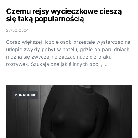
Czemu rejsy wycieczkowe cieszą
się taką popularnością
27/02/2024
Coraz większej liczbie osób przestaje wystarczać na
urlopie zwykły pobyt w hotelu, gdzie po paru dniach
można się zwyczajnie zacząć nudzić z braku
rozrywek. Szukają one jakiś innych opcji, i…
PORADNIKI