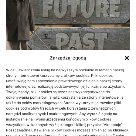
Zarządzaj zgodą
W celu świadczenia usług na najwyższym poziomie w ramach naszej
strony internetowej korzystamy z plików cookies. Pliki cookies
Prywatnie czy na NFZ: fizjoterapia przy
umożliwiają nam zapewnienie prawidłowego działania naszej strony
braku czasu
internetowej oraz realizację podstawowych jej funkcji, a po uzyskaniu
Twojej zgody, pliki cookies są przez nas wykorzystywane do
dokonywania pomiarów i analiz korzystania ze strony internetowej, a
23/06/2026
także do celów marketingowych. Strona wykorzystuje również pliki
cookies podmiotów trzecich w celu korzystania z zewnętrznych
narzędzi analitycznych i marketingowych. Aby wyrazić zgodę na
instalowanie na Twoim urządzeniu końcowym plików cookies
wszystkich wskazanych wyżej kategorii kliknij przycisk "Akceptuję".
Poszczególne ustawienia plików cookies możesz zmieniać po kliknięciu
przycisku „Zobacz preferencje”. Jeśli ustawienia odpowiadają Twoim