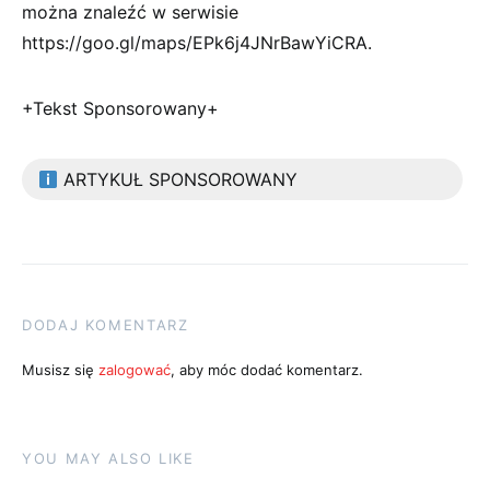
można znaleźć w serwisie
https://goo.gl/maps/EPk6j4JNrBawYiCRA.
+Tekst Sponsorowany+
ARTYKUŁ SPONSOROWANY
DODAJ KOMENTARZ
Musisz się
zalogować
, aby móc dodać komentarz.
YOU MAY ALSO LIKE