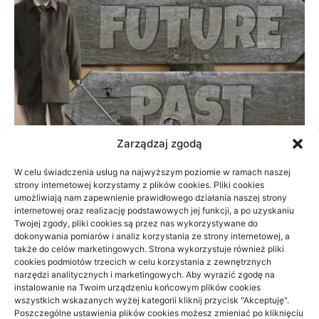
Zarządzaj zgodą
W celu świadczenia usług na najwyższym poziomie w ramach naszej
strony internetowej korzystamy z plików cookies. Pliki cookies
Prywatnie czy na NFZ: fizjoterapia przy
umożliwiają nam zapewnienie prawidłowego działania naszej strony
braku czasu
internetowej oraz realizację podstawowych jej funkcji, a po uzyskaniu
Twojej zgody, pliki cookies są przez nas wykorzystywane do
dokonywania pomiarów i analiz korzystania ze strony internetowej, a
23/06/2026
także do celów marketingowych. Strona wykorzystuje również pliki
cookies podmiotów trzecich w celu korzystania z zewnętrznych
narzędzi analitycznych i marketingowych. Aby wyrazić zgodę na
instalowanie na Twoim urządzeniu końcowym plików cookies
wszystkich wskazanych wyżej kategorii kliknij przycisk "Akceptuję".
Poszczególne ustawienia plików cookies możesz zmieniać po kliknięciu