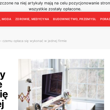
szczone na niej artykuły mają na celu pozycjonowanie str
wszystkie zostały opłacone.
E, MODA
ZDROWIE, MEDYCYNA
BUDOWNICTWO, PRZEMYSŁ
PORAD
– czemu opłaca się wykonać w jednej firmie
y
e
ię
j