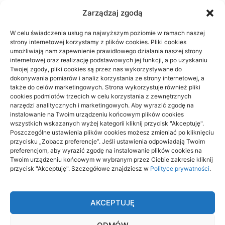
Zarządzaj zgodą
W celu świadczenia usług na najwyższym poziomie w ramach naszej
strony internetowej korzystamy z plików cookies. Pliki cookies
Prywatnie czy na NFZ: fizjoterapia przy
umożliwiają nam zapewnienie prawidłowego działania naszej strony
braku czasu
internetowej oraz realizację podstawowych jej funkcji, a po uzyskaniu
Twojej zgody, pliki cookies są przez nas wykorzystywane do
dokonywania pomiarów i analiz korzystania ze strony internetowej, a
23/06/2026
także do celów marketingowych. Strona wykorzystuje również pliki
cookies podmiotów trzecich w celu korzystania z zewnętrznych
narzędzi analitycznych i marketingowych. Aby wyrazić zgodę na
instalowanie na Twoim urządzeniu końcowym plików cookies
wszystkich wskazanych wyżej kategorii kliknij przycisk "Akceptuję".
Poszczególne ustawienia plików cookies możesz zmieniać po kliknięciu
przycisku „Zobacz preferencje”. Jeśli ustawienia odpowiadają Twoim
Archino
preferencjom, aby wyrazić zgodę na instalowanie plików cookies na
Twoim urządzeniu końcowym w wybranym przez Ciebie zakresie kliknij
Archino to miejsce dla ciebie, to miejsce dla ludzi takich jak ty.
przycisk "Akceptuję". Szczegółowe znajdziesz w
Polityce prywatności
.
Ludzi ciekawych życia, poznawania czegoś nowego,
ciekawego, interesującego. Odkrywaj nowe rzeczy dzięki
treścią zamieszczonym tutaj.
AKCEPTUJĘ
Dołącz do nas i stań się autorem tekstów na stronie. Będziesz
mógł publikować to co ci przyjdzie do głowy i dzielić się tym z