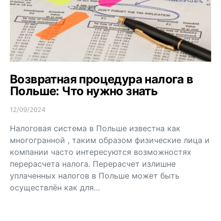
Возвратная процедура налога в
Польше: Что нужно знать
12/09/2024
Налоговая система в Польше известна как
многогранной , таким образом физические лица и
компании часто интересуются возможностях
перерасчета налога. Перерасчет излишне
уплаченных налогов в Польше может быть
осуществлён как для…