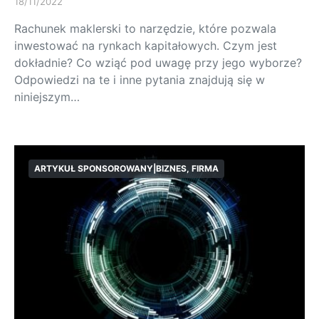
18/11/2022
Rachunek maklerski to narzędzie, które pozwala
inwestować na rynkach kapitałowych. Czym jest
dokładnie? Co wziąć pod uwagę przy jego wyborze?
Odpowiedzi na te i inne pytania znajdują się w
niniejszym…
ARTYKUŁ SPONSOROWANY|BIZNES, FIRMA