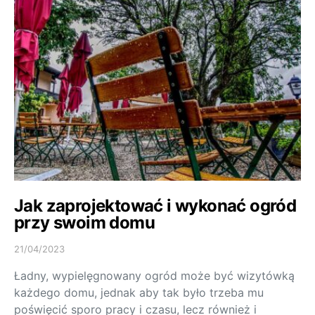
Jak zaprojektować i wykonać ogród
przy swoim domu
21/04/2023
Ładny, wypielęgnowany ogród może być wizytówką
każdego domu, jednak aby tak było trzeba mu
poświęcić sporo pracy i czasu, lecz również i