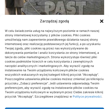
Zarządzaj zgodą
W celu świadczenia usług na najwyższym poziomie w ramach naszej
strony internetowej korzystamy z plików cookies. Pliki cookies
Prywatnie czy na NFZ: fizjoterapia przy
umożliwiają nam zapewnienie prawidłowego działania naszej strony
braku czasu
internetowej oraz realizację podstawowych jej funkcji, a po uzyskaniu
Twojej zgody, pliki cookies są przez nas wykorzystywane do
dokonywania pomiarów i analiz korzystania ze strony internetowej, a
23/06/2026
także do celów marketingowych. Strona wykorzystuje również pliki
cookies podmiotów trzecich w celu korzystania z zewnętrznych
narzędzi analitycznych i marketingowych. Aby wyrazić zgodę na
instalowanie na Twoim urządzeniu końcowym plików cookies
wszystkich wskazanych wyżej kategorii kliknij przycisk "Akceptuję".
Poszczególne ustawienia plików cookies możesz zmieniać po kliknięciu
przycisku „Zobacz preferencje”. Jeśli ustawienia odpowiadają Twoim
Archino
preferencjom, aby wyrazić zgodę na instalowanie plików cookies na
Twoim urządzeniu końcowym w wybranym przez Ciebie zakresie kliknij
Archino to miejsce dla ciebie, to miejsce dla ludzi takich jak ty.
przycisk "Akceptuję". Szczegółowe znajdziesz w
Polityce prywatności
.
Ludzi ciekawych życia, poznawania czegoś nowego,
ciekawego, interesującego. Odkrywaj nowe rzeczy dzięki