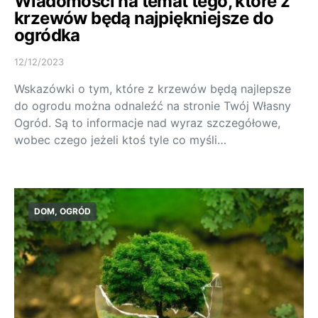
Wiadomości na temat tego, które z
krzewów będą najpiękniejsze do
ogródka
12/12/2023
Wskazówki o tym, które z krzewów będą najlepsze
do ogrodu można odnaleźć na stronie Twój Własny
Ogród. Są to informacje nad wyraz szczegółowe,
wobec czego jeżeli ktoś tyle co myśli…
DOM, OGRÓD