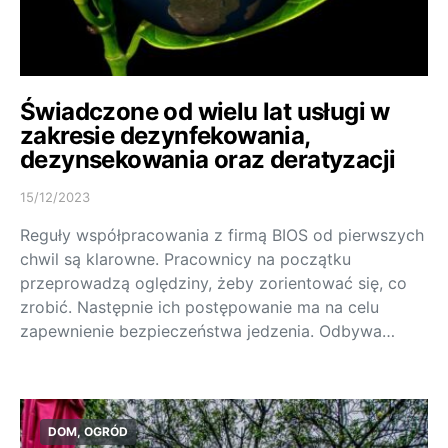
Świadczone od wielu lat usługi w
zakresie dezynfekowania,
dezynsekowania oraz deratyzacji
15/12/2023
Reguły współpracowania z firmą BIOS od pierwszych
chwil są klarowne. Pracownicy na początku
przeprowadzą oględziny, żeby zorientować się, co
zrobić. Następnie ich postępowanie ma na celu
zapewnienie bezpieczeństwa jedzenia. Odbywa…
DOM, OGRÓD