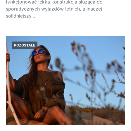
funkcjonować lekka konstrukcja służąca do
sporadycznych wyjazdów letnich, a inaczej
solidniejszy…
POZOSTAŁE