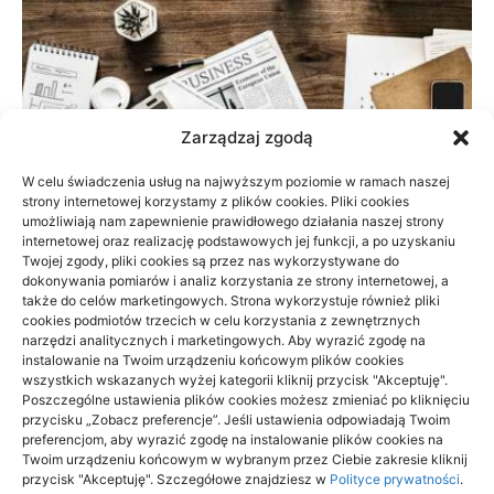
Zarządzaj zgodą
W celu świadczenia usług na najwyższym poziomie w ramach naszej
strony internetowej korzystamy z plików cookies. Pliki cookies
Pierwsza faktura: weryfikacja z biurem
umożliwiają nam zapewnienie prawidłowego działania naszej strony
rachunkowym
internetowej oraz realizację podstawowych jej funkcji, a po uzyskaniu
Twojej zgody, pliki cookies są przez nas wykorzystywane do
dokonywania pomiarów i analiz korzystania ze strony internetowej, a
21/06/2026
także do celów marketingowych. Strona wykorzystuje również pliki
cookies podmiotów trzecich w celu korzystania z zewnętrznych
narzędzi analitycznych i marketingowych. Aby wyrazić zgodę na
instalowanie na Twoim urządzeniu końcowym plików cookies
wszystkich wskazanych wyżej kategorii kliknij przycisk "Akceptuję".
Poszczególne ustawienia plików cookies możesz zmieniać po kliknięciu
przycisku „Zobacz preferencje”. Jeśli ustawienia odpowiadają Twoim
Archino
preferencjom, aby wyrazić zgodę na instalowanie plików cookies na
Twoim urządzeniu końcowym w wybranym przez Ciebie zakresie kliknij
Archino to miejsce dla ciebie, to miejsce dla ludzi takich jak ty.
przycisk "Akceptuję". Szczegółowe znajdziesz w
Polityce prywatności
.