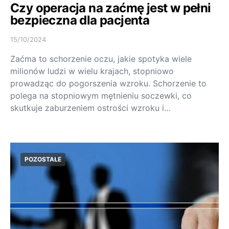
Czy operacja na zaćmę jest w pełni
bezpieczna dla pacjenta
15/10/2024
Zaćma to schorzenie oczu, jakie spotyka wiele
milionów ludzi w wielu krajach, stopniowo
prowadząc do pogorszenia wzroku. Schorzenie to
polega na stopniowym mętnieniu soczewki, co
skutkuje zaburzeniem ostrości wzroku i…
POZOSTAŁE