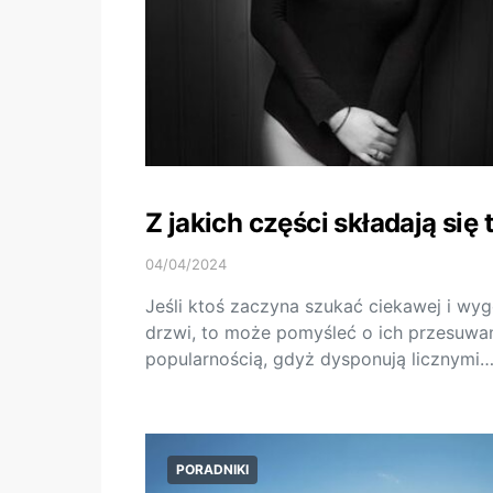
Z jakich części składają s
04/04/2024
Jeśli ktoś zaczyna szukać ciekawej i wyg
drzwi, to może pomyśleć o ich przesuwan
popularnością, gdyż dysponują licznymi
PORADNIKI