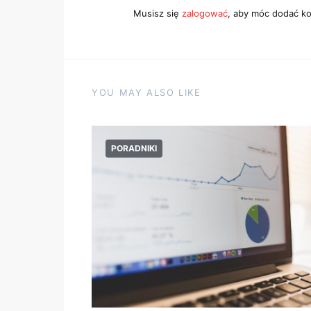
Musisz się
zalogować
, aby móc dodać k
YOU MAY ALSO LIKE
PORADNIKI