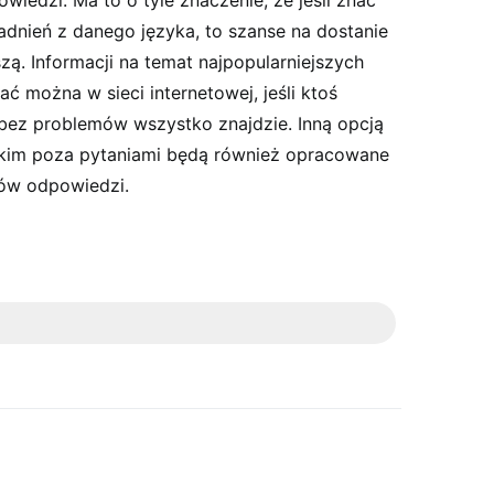
iedzi. Ma to o tyle znaczenie, że jeśli znać
adnień z danego języka, to szanse na dostanie
zą. Informacji na temat najpopularniejszych
ć można w sieci internetowej, jeśli ktoś
 bez problemów wszystko znajdzie. Inną opcją
akim poza pytaniami będą również opracowane
tów odpowiedzi.