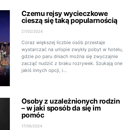
Czemu rejsy wycieczkowe
cieszą się taką popularnością
27/02/2024
Coraz większej liczbie osób przestaje
wystarczać na urlopie zwykły pobyt w hotelu,
gdzie po paru dniach można się zwyczajnie
zacząć nudzić z braku rozrywek. Szukają one
jakiś innych opcji, i…
Osoby z uzależnionych rodzin
– w jaki sposób da się im
pomóc
17/06/2024