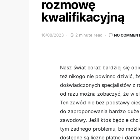
rozmowę
kwalifikacyjną
16/08/2023
2 minute read
NO COMMEN
Nasz świat coraz bardziej się op
też nikogo nie powinno dziwić, 
doświadczonych specjalistów z róż
od razu można zobaczyć, że wiel
Ten zawód nie bez podstawy cies
do zaproponowania bardzo duże mo
zawodowy. Jeśli ktoś będzie chci
tym żadnego problemu, bo możliwo
dostępne są liczne płatne i darm