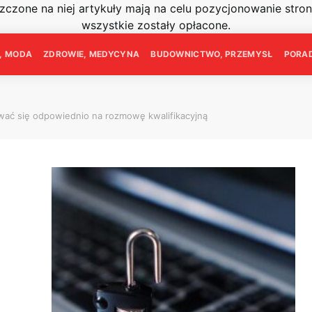
szczone na niej artykuły mają na celu pozycjonowanie str
wszystkie zostały opłacone.
E, MODA
ZDROWIE, MEDYCYNA
BUDOWNICTWO, PRZEMYSŁ
PORAD
ować się odpowiednio na rozmowę kwalifikacyjną