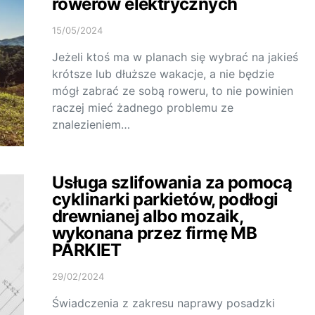
rowerów elektrycznych
15/05/2024
Jeżeli ktoś ma w planach się wybrać na jakieś
krótsze lub dłuższe wakacje, a nie będzie
mógł zabrać ze sobą roweru, to nie powinien
raczej mieć żadnego problemu ze
znalezieniem…
Usługa szlifowania za pomocą
cyklinarki parkietów, podłogi
drewnianej albo mozaik,
wykonana przez firmę MB
PARKIET
29/02/2024
Świadczenia z zakresu naprawy posadzki