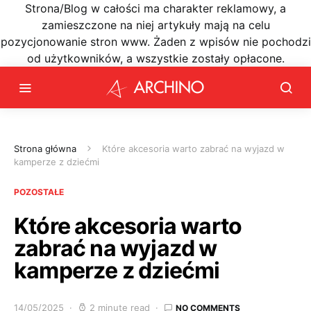
Strona/Blog w całości ma charakter reklamowy, a
zamieszczone na niej artykuły mają na celu
pozycjonowanie stron www. Żaden z wpisów nie pochodzi
od użytkowników, a wszystkie zostały opłacone.
Strona główna
Które akcesoria warto zabrać na wyjazd w
kamperze z dziećmi
POZOSTAŁE
Które akcesoria warto
zabrać na wyjazd w
kamperze z dziećmi
14/05/2025
2 minute read
NO COMMENTS