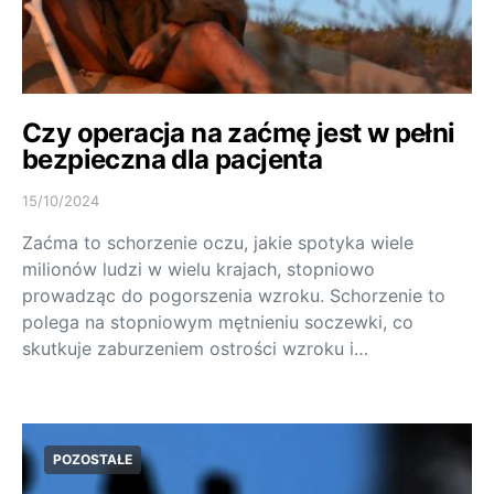
Czy operacja na zaćmę jest w pełni
bezpieczna dla pacjenta
15/10/2024
Zaćma to schorzenie oczu, jakie spotyka wiele
milionów ludzi w wielu krajach, stopniowo
prowadząc do pogorszenia wzroku. Schorzenie to
polega na stopniowym mętnieniu soczewki, co
skutkuje zaburzeniem ostrości wzroku i…
POZOSTAŁE