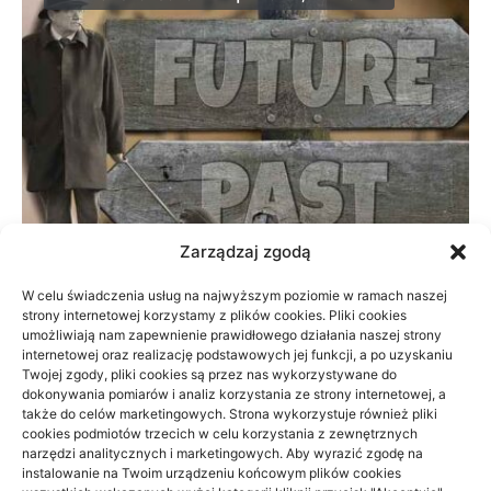
Zarządzaj zgodą
W celu świadczenia usług na najwyższym poziomie w ramach naszej
strony internetowej korzystamy z plików cookies. Pliki cookies
Prywatnie czy na NFZ: fizjoterapia przy
umożliwiają nam zapewnienie prawidłowego działania naszej strony
braku czasu
internetowej oraz realizację podstawowych jej funkcji, a po uzyskaniu
Twojej zgody, pliki cookies są przez nas wykorzystywane do
dokonywania pomiarów i analiz korzystania ze strony internetowej, a
23/06/2026
także do celów marketingowych. Strona wykorzystuje również pliki
cookies podmiotów trzecich w celu korzystania z zewnętrznych
narzędzi analitycznych i marketingowych. Aby wyrazić zgodę na
instalowanie na Twoim urządzeniu końcowym plików cookies