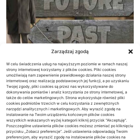
Zarządzaj zgodą
W celu świadczenia usług na najwyższym poziomie w ramach naszej
strony internetowej korzystamy z plików cookies. Pliki cookies
Prywatnie czy na NFZ: fizjoterapia przy
umożliwiają nam zapewnienie prawidłowego działania naszej strony
braku czasu
internetowej oraz realizację podstawowych jej funkcji, a po uzyskaniu
Twojej zgody, pliki cookies są przez nas wykorzystywane do
dokonywania pomiarów i analiz korzystania ze strony internetowej, a
23/06/2026
także do celów marketingowych. Strona wykorzystuje również pliki
cookies podmiotów trzecich w celu korzystania z zewnętrznych
narzędzi analitycznych i marketingowych. Aby wyrazić zgodę na
instalowanie na Twoim urządzeniu końcowym plików cookies
wszystkich wskazanych wyżej kategorii kliknij przycisk "Akceptuję".
Poszczególne ustawienia plików cookies możesz zmieniać po kliknięciu
przycisku „Zobacz preferencje”. Jeśli ustawienia odpowiadają Twoim
Archino
preferencjom, aby wyrazić zgodę na instalowanie plików cookies na